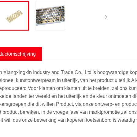
ductomschrijving
 Xiangxingxin Industry and Trade Co., Ltd.'s hoogwaardige kop
ioneel kunstontwerpteam in uiterlijk, van het product uiterlijk AI
eproduceerd Voor klanten om klanten uit te breiden, zal ons k
kelde landen ter wereld en het uiterlijk en de kleur ontmoeten d
kersgroepen die dit willen Product, via onze ontwerp- en produc
t product bereiken, in de vroege fase van marktpromotie zal ons
eit wil, dus onze bewerking van koperen toetsenbord is waardig