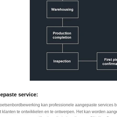
epaste service:
oetsenbordbewerking kan professionele aangepaste services bie
 klanten te ontwikkelen en te ontwerpen. Het kan worden aan