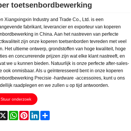
er toetsenbordbewerking
 Xiangxingxin Industry and Trade Co., Ltd. is een
ngevende fabrikant, leverancier en exporteur van koperen
nbordbewerking in China. Aan het nastreven van perfecte
tkwaliteit zijn onze koperen toetsenborden tevreden met veel
n. Het ultieme ontwerp, grondstoffen van hoge kwaliteit, hoge
ties en concurrerende prijzen zijn wat elke klant nastreeft, en
 wat we u kunnen bieden. Natuurlijk is onze perfecte after-sales-
e ook onmisbaar. Als u geïnteresseerd bent in onze koperen
nbordbewerking Precisie -hardware -accessoires, kunt u ons
ellijk raadplegen en we zullen u op tijd antwoorden.
Stuur onderzoek
acebook
X
WhatsApp
Pinterest
LinkedIn
Share