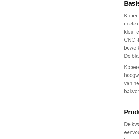
Basi
Kopert
in ele
kleur 
CNC -b
bewerk
De bla
Kopere
hoogwa
van he
bakverf
Prod
De kwa
eenvou