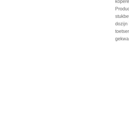
kopere
Produc
stukbe
dozijn
toetse
gekwal