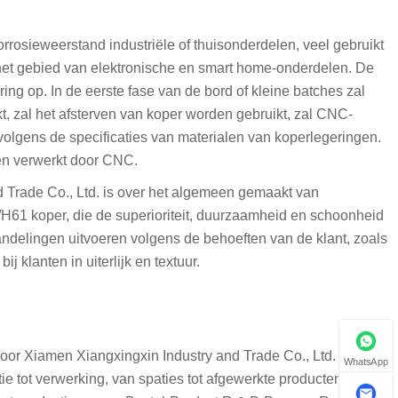
rrosieweerstand industriële of thuisonderdelen, veel gebruikt
 het gebied van elektronische en smart home-onderdelen. De
ing op. In de eerste fase van de bord of kleine batches zal
, zal het afsterven van koper worden gebruikt, zal CNC-
volgens de specificaties van materialen van koperlegeringen.
den verwerkt door CNC.
Trade Co., Ltd. is over het algemeen gemaakt van
H61 koper, die de superioriteit, duurzaamheid en schoonheid
andelingen uitvoeren volgens de behoeften van de klant, zoals
j klanten in uiterlijk en textuur.
or Xiamen Xiangxingxin Industry and Trade Co., Ltd. Het
WhatsApp
e tot verwerking, van spaties tot afgewerkte producten. Alle