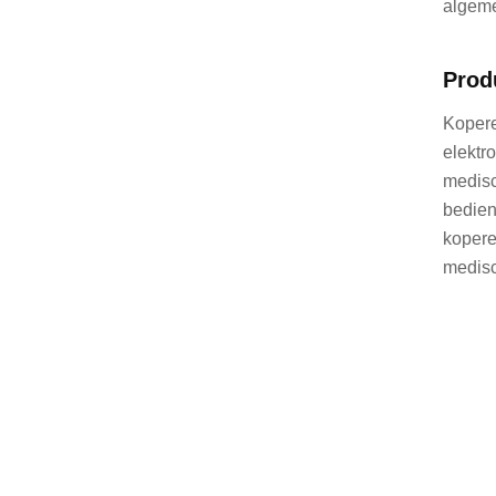
algeme
Prod
Kopere
elektr
medisc
bedien
kopere
medisc