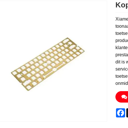
Kop
Xiamen
toonaa
toetse
produc
klante
presta
dit is
servic
toetse
onmidd
F