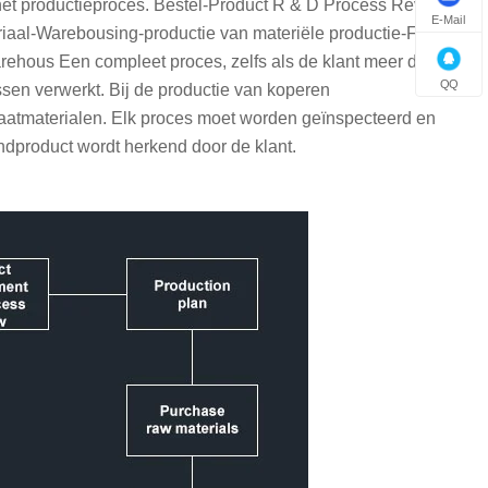
 het productieproces. Bestel-Product R & D Process Review-
E-Mail
iaal-Warebousing-productie van materiële productie-First
rehous Een compleet proces, zelfs als de klant meer dan een
QQ
sen verwerkt. Bij de productie van koperen
plaatmaterialen. Elk proces moet worden geïnspecteerd en
ndproduct wordt herkend door de klant.