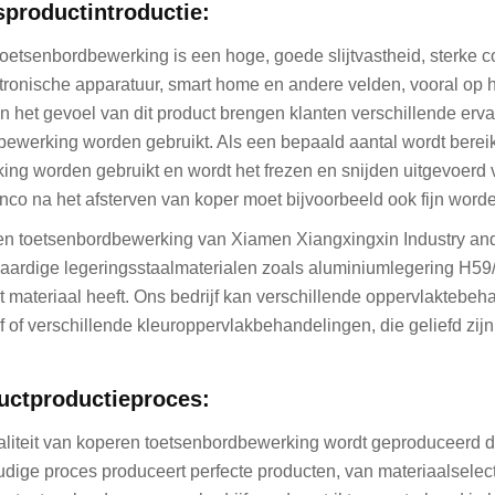
sproductintroductie:
oetsenbordbewerking is een hoge, goede slijtvastheid, sterke co
ktronische apparatuur, smart home en andere velden, vooral op
en het gevoel van dit product brengen klanten verschillende ervar
ewerking worden gebruikt. Als een bepaald aantal wordt bereikt
ing worden gebruikt en wordt het frezen en snijden uitgevoerd 
nco na het afsterven van koper moet bijvoorbeeld ook fijn wor
n toetsenbordbewerking van Xiamen Xiangxingxin Industry and 
ardige legeringsstaalmaterialen zoals aluminiumlegering H59/
t materiaal heeft. Ons bedrijf kan verschillende oppervlaktebeh
 of verschillende kleuroppervlakbehandelingen, die geliefd zijn bi
uctproductieproces:
liteit van koperen toetsenbordbewerking wordt geproduceerd do
dige proces produceert perfecte producten, van materiaalselecti