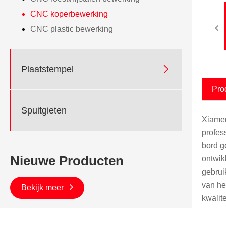
CNC koperbewerking
CNC plastic bewerking

Plaatstempel
Pro
Spuitgieten
Xiamen
profess
bord g
Nieuwe Producten
ontwik
gebrui
van he
Bekijk meer
kwalit