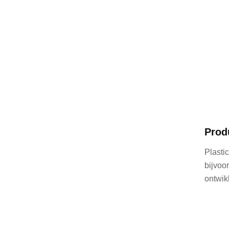
Prod
Plasti
bijvoo
ontwik