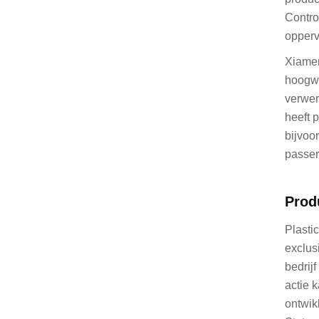
Contro
opperv
Xiamen
hoogwa
verwer
heeft 
bijvoo
passer
Prod
Plasti
exclus
bedrij
actie 
ontwik