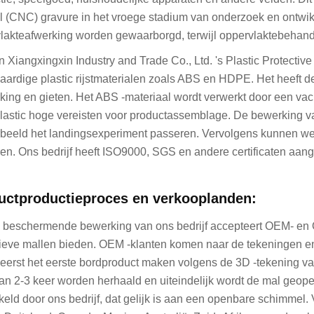
l (CNC) gravure in het vroege stadium van onderzoek en ontw
lakteafwerking worden gewaarborgd, terwijl oppervlaktebehande
 Xiangxingxin Industry and Trade Co., Ltd. 's Plastic Protecti
ardige plastic rijstmaterialen zoals ABS en HDPE. Het heeft 
king en gieten. Het ABS -materiaal wordt verwerkt door een va
plastic hoge vereisten voor productassemblage. De bewerking
rbeeld het landingsexperiment passeren. Vervolgens kunnen we 
en. Ons bedrijf heeft ISO9000, SGS en andere certificaten aa
uctproductieproces en verkooplanden:
c beschermende bewerking van ons bedrijf accepteert OEM- e
ieve mallen bieden. OEM -klanten komen naar de tekeningen en 
f eerst het eerste bordproduct maken volgens de 3D -tekening v
kan 2-3 keer worden herhaald en uiteindelijk wordt de mal geop
keld door ons bedrijf, dat gelijk is aan een openbare schimmel.