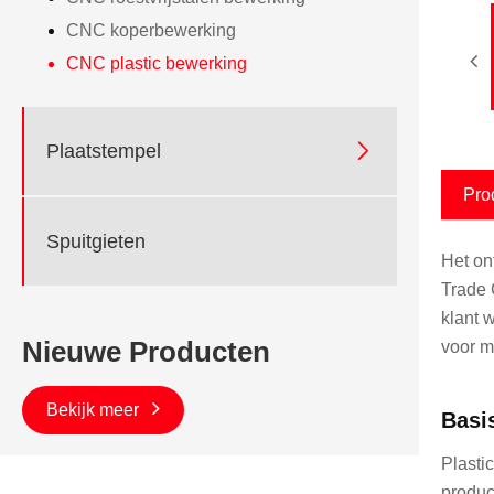
CNC koperbewerking
CNC plastic bewerking

Plaatstempel
Pro
Spuitgieten
Het on
Trade 
klant 
Nieuwe Producten
voor m
Bekijk meer
Basi
Plasti
produc