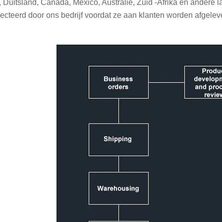
 Duitsland, Canada, Mexico, Australië, Zuid -Afrika en andere lan
ecteerd door ons bedrijf voordat ze aan klanten worden afgele