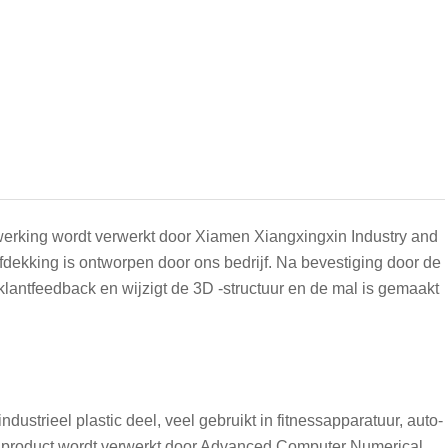
werking wordt verwerkt door Xiamen Xiangxingxin Industry and
afdekking is ontworpen door ons bedrijf. Na bevestiging door de
klantfeedback en wijzigt de 3D -structuur en de mal is gemaakt
trieel plastic deel, veel gebruikt in fitnessapparatuur, auto-
it product wordt verwerkt door Advanced Computer Numerical