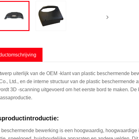
ductomschrijving
twerp uiterlijk van de OEM -klant van plastic beschermende be
Co., Ltd., en de interne structuur van de plastic beschermende 
wordt 3D -scanning uitgevoerd om het eerste bord te maken. De 
assaproductie.
sproductintroductie:
c beschermende bewerking is een hoogwaardig, hoogwaardige indus
tie, speelgoed, huishoudelijke apparaten en andere velden. D