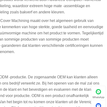
ikkeling, waardoor extreem hoge mate -assemblage en
ling zoals bakverf en andere kleuren.
ve Cover Machining maakt over het algemeen gebruik van
de kenmerken van hoge sterkte, goede taaiheid en eenvoudige
cuümvormige machine om het product te vormen. Tegelijkertijd
 van sommige producten van sommige producten moet
garanderen dat klanten verschillende certificeringen kunnen
ngenomen.
n ODM -productie. De zogenaamde OEM kan klanten alleen
ons bedrijf verwerkt ze. Bij het openen van de mal zal ons
an de klant en het bevestigen en evalueren met de klant. Deze
end voor productie. ODM is een product onafhankelijk
WhatsApp
 Van het begin tot nu komen onze klanten uit de Verenigde