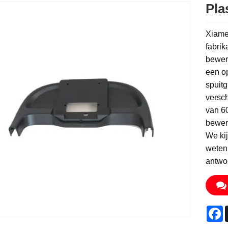
Pla
Xiamen
fabrik
bewer
een op
spuit
versch
van 60
bewer
We kij
weten,
antwo
F