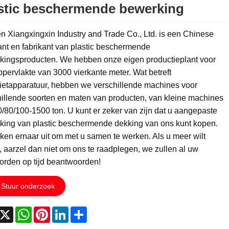
stic beschermende bewerking
 Xiangxingxin Industry and Trade Co., Ltd. is een Chinese
ant en fabrikant van plastic beschermende
kingsproducten. We hebben onze eigen productieplant voor
pervlakte van 3000 vierkante meter. Wat betreft
gietapparatuur, hebben we verschillende machines voor
illende soorten en maten van producten, van kleine machines
/80/100-1500 ton. U kunt er zeker van zijn dat u aangepaste
king van plastic beschermende dekking van ons kunt kopen.
ken ernaar uit om met u samen te werken. Als u meer wilt
 aarzel dan niet om ons te raadplegen, we zullen al uw
orden op tijd beantwoorden!
Stuur onderzoek
acebook
X
WhatsApp
Pinterest
LinkedIn
Share