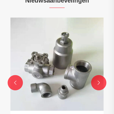
Nieuwsaanbevelingen

