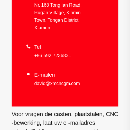
Nr. 168 Tonglian Road,
Hugan Village, Xinmin
Town, Tongan District,
Xiamen

Tel
+86-592-7236831
E-mailen

david@xmcncgm.com
Voor vragen die casten, plaatstalen, CNC
-bewerking, laat uw e -mailadres