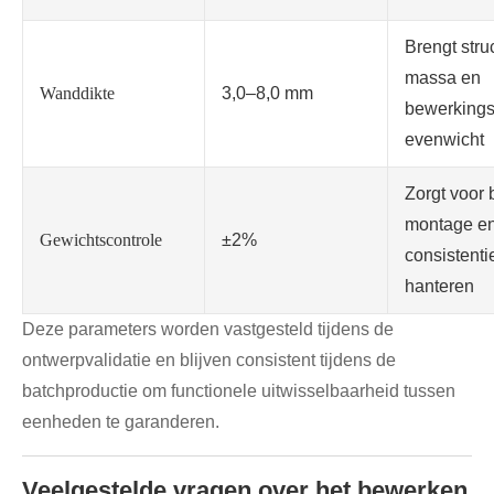
Brengt stru
massa en
Wanddikte
3,0–8,0 mm
bewerkingsst
evenwicht
Zorgt voor 
montage e
Gewichtscontrole
±2%
consistentie
hanteren
Deze parameters worden vastgesteld tijdens de
ontwerpvalidatie en blijven consistent tijdens de
batchproductie om functionele uitwisselbaarheid tussen
eenheden te garanderen.
Veelgestelde vragen over het bewerken