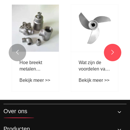


Hoe breekt
Wat zijn de
metalen
voordelen van
ductiele T -shirt
het gieten van
Bekijk meer >>
Bekijk meer >>
giet door de
mengbladen in
beperkingen
industriële
van traditionele
toepassingen
pijpfittingen?
Over ons
Producten