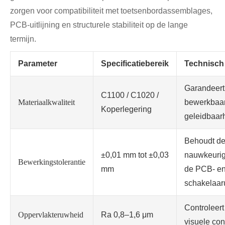
zorgen voor compatibiliteit met toetsenbordassemblages,
PCB-uitlijning en structurele stabiliteit op de lange
termijn.
Parameter
Specificatiebereik
Technisch
Garandeert
C1100 / C1020 /
Materiaalkwaliteit
bewerkbaar
Koperlegering
geleidbaar
Behoudt d
±0,01 mm tot ±0,03
nauwkeurig
Bewerkingstolerantie
mm
de PCB- e
schakelaaru
Controleert
Oppervlakteruwheid
Ra 0,8–1,6 μm
visuele con