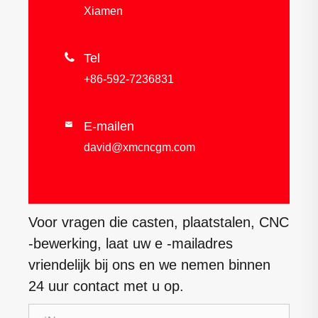
Xiamen

Tel
+86-592-7236831
E-mailen

david@xmcncgm.com
Voor vragen die casten, plaatstalen, CNC
-bewerking, laat uw e -mailadres
vriendelijk bij ons en we nemen binnen
24 uur contact met u op.