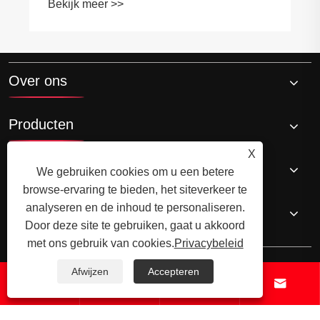
Bekijk meer >>
Over ons
Producten
X
Nieuws
We gebruiken cookies om u een betere
browse-ervaring te bieden, het siteverkeer te
analyseren en de inhoud te personaliseren.
Neem contact met ons op
Door deze site te gebruiken, gaat u akkoord
met ons gebruik van cookies.
Privacybeleid
Afwijzen
Accepteren




Copyright © 2024 Xiamen Xiangxing Xin Industry and Trade Co., Ltd.