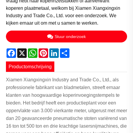
vraag hebt naar koperinzetstukken of aanverwant
koperen plaatmetaal, welkom bij Xiamen Xiangxingxin
Industry and Trade Co., Ltd. voor een onderzoek. We
kijken ernaar uit om met u samen te werken.
Stuur onderzoek
Facebook
X
WhatsApp
Pinterest
LinkedIn
Share
Productomschrijving
Xiamen Xiangxingxin Industry and Trade Co., Ltd., als
professionele fabrikant van bladmetalen, streeft ernaar
klanten van hoogwaardige koperinvoegingstempels te
bieden. Het bedrijf heeft een productieplant voor een
oppervlakte van 3.000 vierkante meter, uitgerust met meer
dan 20 geavanceerde pneumatische stoten variërend van
16 ton tot 500 ton en drie krachtige lasersnijmachines, die