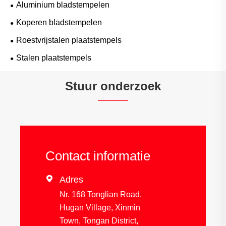
Aluminium bladstempelen
Koperen bladstempelen
Roestvrijstalen plaatstempels
Stalen plaatstempels
Stuur onderzoek
Contact informatie

Adres
Nr. 168 Tonglian Road,
Hugan Village, Xinmin
Town, Tongan District,